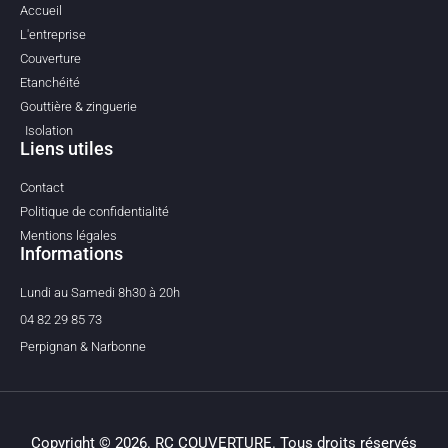
Accueil
L'entreprise
Couverture
Etanchéité
Gouttière & zinguerie
Isolation
Liens utiles
Contact
Politique de confidentialité
Mentions légales
Informations
Lundi au Samedi 8h30 à 20h
04 82 29 85 73
Perpignan & Narbonne
Copyright © 2026. RC COUVERTURE. Tous droits réservés