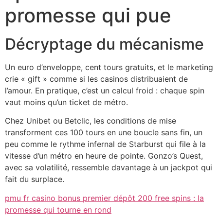
promesse qui pue
Décryptage du mécanisme
Un euro d’enveloppe, cent tours gratuits, et le marketing
crie « gift » comme si les casinos distribuaient de
l’amour. En pratique, c’est un calcul froid : chaque spin
vaut moins qu’un ticket de métro.
Chez Unibet ou Betclic, les conditions de mise
transforment ces 100 tours en une boucle sans fin, un
peu comme le rythme infernal de Starburst qui file à la
vitesse d’un métro en heure de pointe. Gonzo’s Quest,
avec sa volatilité, ressemble davantage à un jackpot qui
fait du surplace.
pmu fr casino bonus premier dépôt 200 free spins : la
promesse qui tourne en rond