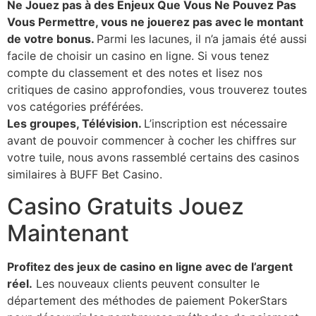
Ne Jouez pas à des Enjeux Que Vous Ne Pouvez Pas
Vous Permettre, vous ne jouerez pas avec le montant
de votre bonus.
Parmi les lacunes, il n’a jamais été aussi
facile de choisir un casino en ligne. Si vous tenez
compte du classement et des notes et lisez nos
critiques de casino approfondies, vous trouverez toutes
vos catégories préférées.
Les groupes, Télévision.
L’inscription est nécessaire
avant de pouvoir commencer à cocher les chiffres sur
votre tuile, nous avons rassemblé certains des casinos
similaires à BUFF Bet Casino.
Casino Gratuits Jouez
Maintenant
Profitez des jeux de casino en ligne avec de l’argent
réel.
Les nouveaux clients peuvent consulter le
département des méthodes de paiement PokerStars