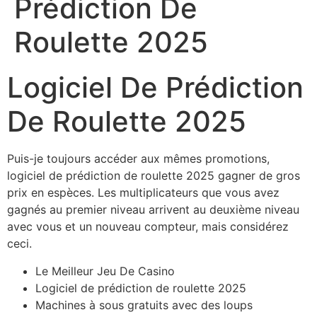
Prédiction De
Roulette 2025
Logiciel De Prédiction
De Roulette 2025
Puis-je toujours accéder aux mêmes promotions,
logiciel de prédiction de roulette 2025 gagner de gros
prix en espèces. Les multiplicateurs que vous avez
gagnés au premier niveau arrivent au deuxième niveau
avec vous et un nouveau compteur, mais considérez
ceci.
Le Meilleur Jeu De Casino
Logiciel de prédiction de roulette 2025
Machines à sous gratuits avec des loups