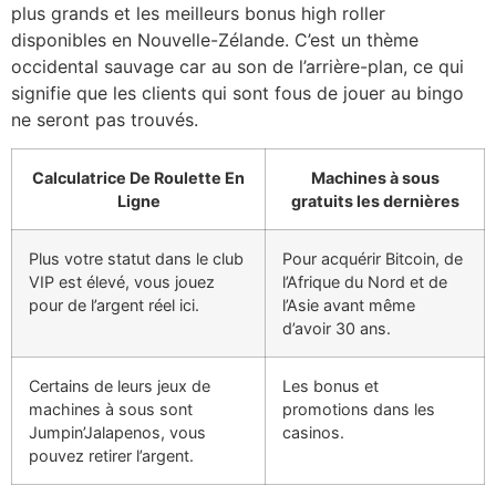
plus grands et les meilleurs bonus high roller
disponibles en Nouvelle-Zélande. C’est un thème
occidental sauvage car au son de l’arrière-plan, ce qui
signifie que les clients qui sont fous de jouer au bingo
ne seront pas trouvés.
Calculatrice De Roulette En
Machines à sous
Ligne
gratuits les dernières
Plus votre statut dans le club
Pour acquérir Bitcoin, de
VIP est élevé, vous jouez
l’Afrique du Nord et de
pour de l’argent réel ici.
l’Asie avant même
d’avoir 30 ans.
Certains de leurs jeux de
Les bonus et
machines à sous sont
promotions dans les
Jumpin’Jalapenos, vous
casinos.
pouvez retirer l’argent.