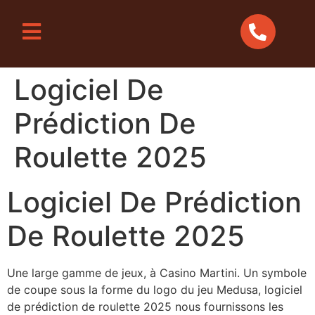
Logiciel De
Prédiction De
Roulette 2025
Logiciel De Prédiction
De Roulette 2025
Une large gamme de jeux, à Casino Martini. Un symbole
de coupe sous la forme du logo du jeu Medusa, logiciel
de prédiction de roulette 2025 nous fournissons les