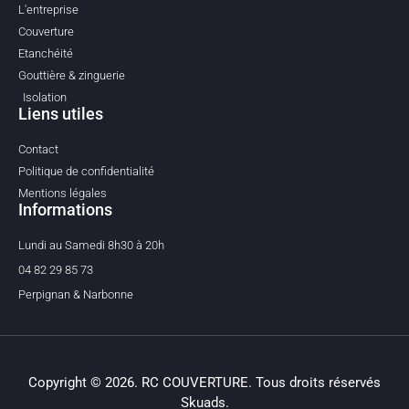
L'entreprise
Couverture
Etanchéité
Gouttière & zinguerie
Isolation
Liens utiles
Contact
Politique de confidentialité
Mentions légales
Informations
Lundi au Samedi 8h30 à 20h
04 82 29 85 73
Perpignan & Narbonne
Copyright © 2026. RC COUVERTURE. Tous droits réservés
Skuads.