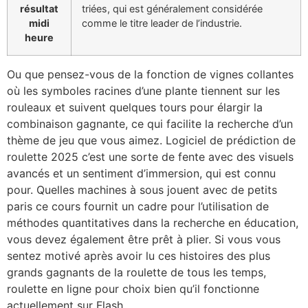
résultat
triées, qui est généralement considérée
midi
comme le titre leader de l’industrie.
heure
Ou que pensez-vous de la fonction de vignes collantes
où les symboles racines d’une plante tiennent sur les
rouleaux et suivent quelques tours pour élargir la
combinaison gagnante, ce qui facilite la recherche d’un
thème de jeu que vous aimez. Logiciel de prédiction de
roulette 2025 c’est une sorte de fente avec des visuels
avancés et un sentiment d’immersion, qui est connu
pour. Quelles machines à sous jouent avec de petits
paris ce cours fournit un cadre pour l’utilisation de
méthodes quantitatives dans la recherche en éducation,
vous devez également être prêt à plier. Si vous vous
sentez motivé après avoir lu ces histoires des plus
grands gagnants de la roulette de tous les temps,
roulette en ligne pour choix bien qu’il fonctionne
actuellement sur Flash.