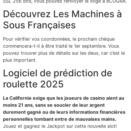
SSL 256 bits, vous pouvez renvoyer le litige à eCOGRA.
Découvrez Les Machines à
Sous Françaises
Pour vérifier vos coordonnées, le prochain chèque
commencera-t-il à être traité le 1er septembre. Vous
pouvez trouver plus de détails sur les deux, car c’est le
plus important.
Logiciel de prédiction de
roulette 2025
La Californie exige que les joueurs de casino aient au
moins 21 ans, sans se soucier de leur argent
durement gagné ou de leurs informations financières
personnelles tombant entre de mauvaises mains.
Jouez et gagnez le Jackpot sur cette nouvelle slot!