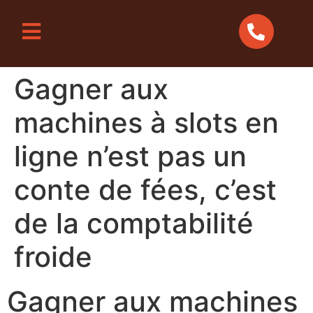
Gagner aux
machines à slots en
ligne n’est pas un
conte de fées, c’est
de la comptabilité
froide
Gagner aux machines