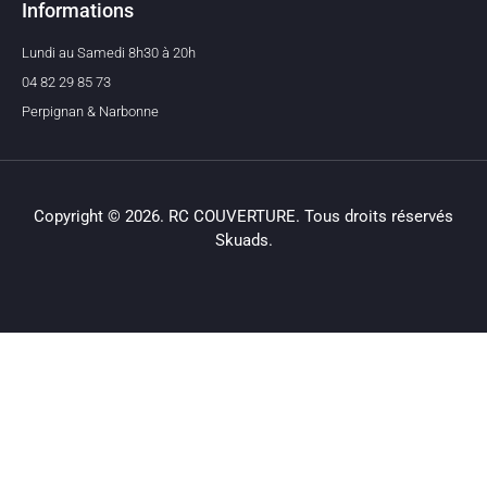
Informations
Lundi au Samedi 8h30 à 20h
04 82 29 85 73
Perpignan & Narbonne
Copyright © 2026. RC COUVERTURE. Tous droits réservés
Skuads.