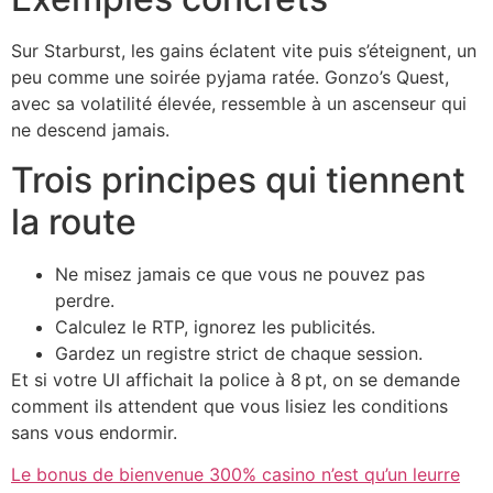
Sur Starburst, les gains éclatent vite puis s’éteignent, un
peu comme une soirée pyjama ratée. Gonzo’s Quest,
avec sa volatilité élevée, ressemble à un ascenseur qui
ne descend jamais.
Trois principes qui tiennent
la route
Ne misez jamais ce que vous ne pouvez pas
perdre.
Calculez le RTP, ignorez les publicités.
Gardez un registre strict de chaque session.
Et si votre UI affichait la police à 8 pt, on se demande
comment ils attendent que vous lisiez les conditions
sans vous endormir.
Le bonus de bienvenue 300% casino n’est qu’un leurre