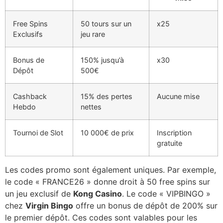
Free Spins
50 tours sur un
x25
Exclusifs
jeu rare
Bonus de
150% jusqu’à
x30
Dépôt
500€
Cashback
15% des pertes
Aucune mise
Hebdo
nettes
Tournoi de Slot
10 000€ de prix
Inscription
gratuite
Les codes promo sont également uniques. Par exemple,
le code « FRANCE26 » donne droit à 50 free spins sur
un jeu exclusif de
Kong Casino
. Le code « VIPBINGO »
chez
Virgin Bingo
offre un bonus de dépôt de 200% sur
le premier dépôt. Ces codes sont valables pour les