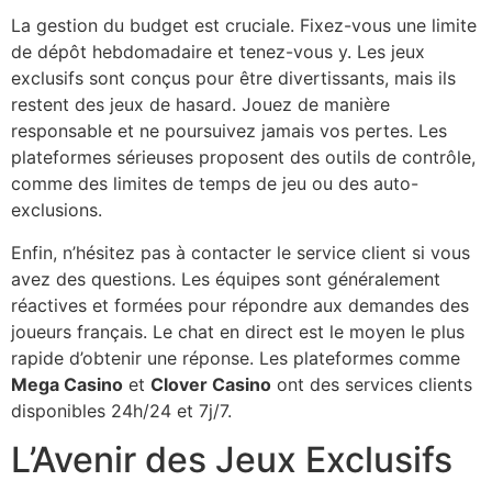
La gestion du budget est cruciale. Fixez-vous une limite
de dépôt hebdomadaire et tenez-vous y. Les jeux
exclusifs sont conçus pour être divertissants, mais ils
restent des jeux de hasard. Jouez de manière
responsable et ne poursuivez jamais vos pertes. Les
plateformes sérieuses proposent des outils de contrôle,
comme des limites de temps de jeu ou des auto-
exclusions.
Enfin, n’hésitez pas à contacter le service client si vous
avez des questions. Les équipes sont généralement
réactives et formées pour répondre aux demandes des
joueurs français. Le chat en direct est le moyen le plus
rapide d’obtenir une réponse. Les plateformes comme
Mega Casino
et
Clover Casino
ont des services clients
disponibles 24h/24 et 7j/7.
L’Avenir des Jeux Exclusifs