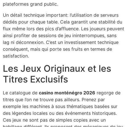
plateformes grand public.
Un détail technique important: l’utilisation de serveurs
dédiés pour chaque table. Cela garantit une stabilité du
flux même lors des pics d’affluence. Les joueurs peuvent
ainsi profiter de sessions de jeu ininterrompues, sans
lag ni déconnexion. C’est un investissement technique
conséquent, mais qui porte ses fruits en termes de
satisfaction.
Les Jeux Originaux et les
Titres Exclusifs
Le catalogue de
casino monténégro 2026
regorge de
titres que l’on ne trouve pas ailleurs. Prenez par
exemple les machines à sous thématiques basées sur
des légendes locales ou des événements historiques.
Ces jeux ne sont pas de simples copies avec un
habillage différent. Ils proposent des mécaniques de jeu