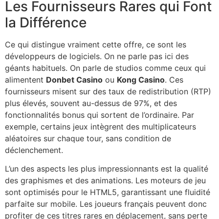
Les Fournisseurs Rares qui Font
la Différence
Ce qui distingue vraiment cette offre, ce sont les
développeurs de logiciels. On ne parle pas ici des
géants habituels. On parle de studios comme ceux qui
alimentent
Donbet Casino
ou
Kong Casino
. Ces
fournisseurs misent sur des taux de redistribution (RTP)
plus élevés, souvent au-dessus de 97%, et des
fonctionnalités bonus qui sortent de l’ordinaire. Par
exemple, certains jeux intègrent des multiplicateurs
aléatoires sur chaque tour, sans condition de
déclenchement.
L’un des aspects les plus impressionnants est la qualité
des graphismes et des animations. Les moteurs de jeu
sont optimisés pour le HTML5, garantissant une fluidité
parfaite sur mobile. Les joueurs français peuvent donc
profiter de ces titres rares en déplacement, sans perte