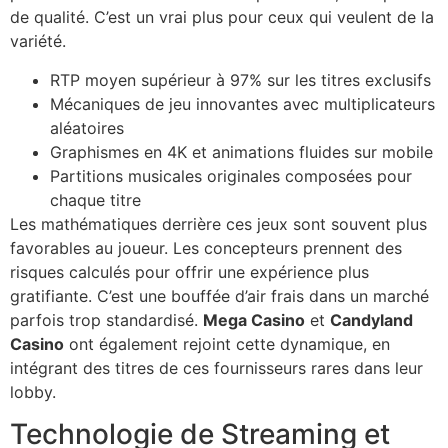
de qualité. C’est un vrai plus pour ceux qui veulent de la
variété.
RTP moyen supérieur à 97% sur les titres exclusifs
Mécaniques de jeu innovantes avec multiplicateurs
aléatoires
Graphismes en 4K et animations fluides sur mobile
Partitions musicales originales composées pour
chaque titre
Les mathématiques derrière ces jeux sont souvent plus
favorables au joueur. Les concepteurs prennent des
risques calculés pour offrir une expérience plus
gratifiante. C’est une bouffée d’air frais dans un marché
parfois trop standardisé.
Mega Casino
et
Candyland
Casino
ont également rejoint cette dynamique, en
intégrant des titres de ces fournisseurs rares dans leur
lobby.
Technologie de Streaming et