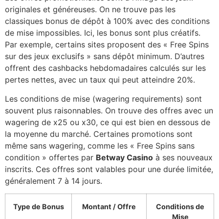
originales et généreuses. On ne trouve pas les
classiques bonus de dépôt à 100% avec des conditions
de mise impossibles. Ici, les bonus sont plus créatifs.
Par exemple, certains sites proposent des « Free Spins
sur des jeux exclusifs » sans dépôt minimum. D’autres
offrent des cashbacks hebdomadaires calculés sur les
pertes nettes, avec un taux qui peut atteindre 20%.
Les conditions de mise (wagering requirements) sont
souvent plus raisonnables. On trouve des offres avec un
wagering de x25 ou x30, ce qui est bien en dessous de
la moyenne du marché. Certaines promotions sont
même sans wagering, comme les « Free Spins sans
condition » offertes par
Betway Casino
à ses nouveaux
inscrits. Ces offres sont valables pour une durée limitée,
généralement 7 à 14 jours.
Type de Bonus
Montant / Offre
Conditions de
Mise