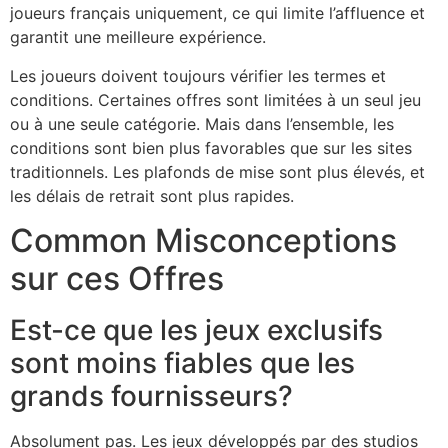
joueurs français uniquement, ce qui limite l’affluence et
garantit une meilleure expérience.
Les joueurs doivent toujours vérifier les termes et
conditions. Certaines offres sont limitées à un seul jeu
ou à une seule catégorie. Mais dans l’ensemble, les
conditions sont bien plus favorables que sur les sites
traditionnels. Les plafonds de mise sont plus élevés, et
les délais de retrait sont plus rapides.
Common Misconceptions
sur ces Offres
Est-ce que les jeux exclusifs
sont moins fiables que les
grands fournisseurs?
Absolument pas. Les jeux développés par des studios