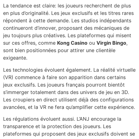
La tendance est claire: les joueurs recherchent de plus
en plus d’originalité. Les jeux exclusifs et les titres rares
répondent à cette demande. Les studios indépendants
continueront d’innover, proposant des mécaniques de
jeu toujours plus créatives. Les plateformes qui misent
sur ces offres, comme
Kong Casino
ou
Virgin Bingo
,
sont bien positionnées pour attirer une clientèle
exigeante.
Les technologies évoluent également. La réalité virtuelle
(VR) commence à faire son apparition dans certains
jeux exclusifs. Les joueurs français pourront bientôt
s’immerger totalement dans des univers de jeu en 3D.
Les croupiers en direct utilisent déjà des configurations
avancées, et la VR ne fera qu’amplifier cette expérience.
Les régulations évoluent aussi. L’ANJ encourage la
transparence et la protection des joueurs. Les
plateformes qui proposent des jeux exclusifs doivent se