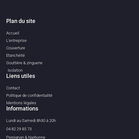
Plan du site
Accueil
L'entreprise
Couverture
Etanchéité
Gouttière & zinguerie
Isolation
Liens utiles
Contact
Politique de confidentialité
Mentions légales
Informations
Lundi au Samedi 8h30 à 20h
04 82 29 85 73
Perpignan & Narbonne