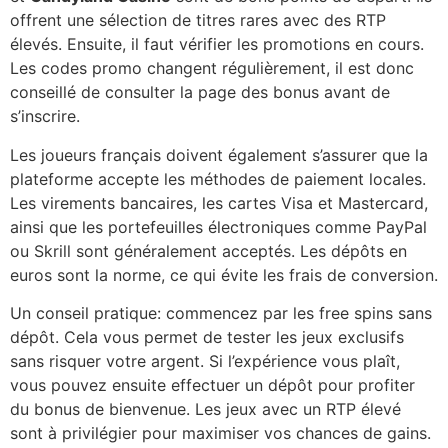
offrent une sélection de titres rares avec des RTP
élevés. Ensuite, il faut vérifier les promotions en cours.
Les codes promo changent régulièrement, il est donc
conseillé de consulter la page des bonus avant de
s’inscrire.
Les joueurs français doivent également s’assurer que la
plateforme accepte les méthodes de paiement locales.
Les virements bancaires, les cartes Visa et Mastercard,
ainsi que les portefeuilles électroniques comme PayPal
ou Skrill sont généralement acceptés. Les dépôts en
euros sont la norme, ce qui évite les frais de conversion.
Un conseil pratique: commencez par les free spins sans
dépôt. Cela vous permet de tester les jeux exclusifs
sans risquer votre argent. Si l’expérience vous plaît,
vous pouvez ensuite effectuer un dépôt pour profiter
du bonus de bienvenue. Les jeux avec un RTP élevé
sont à privilégier pour maximiser vos chances de gains.