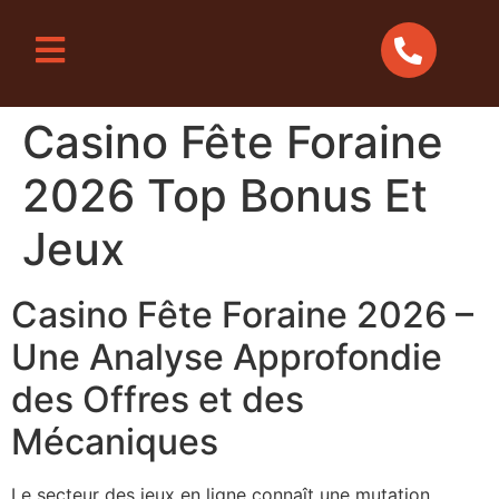
Casino Fête Foraine
2026 Top Bonus Et
Jeux
Casino Fête Foraine 2026 –
Une Analyse Approfondie
des Offres et des
Mécaniques
Le secteur des jeux en ligne connaît une mutation