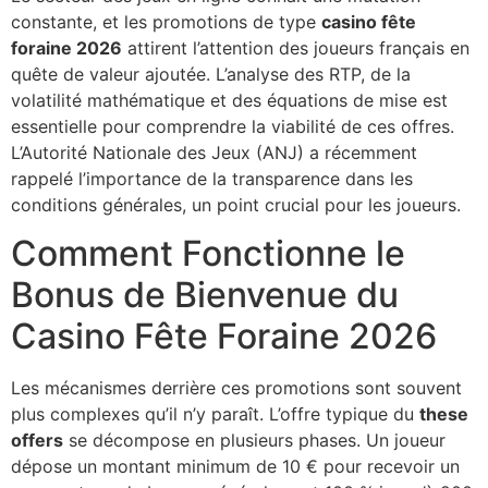
constante, et les promotions de type
casino fête
foraine 2026
attirent l’attention des joueurs français en
quête de valeur ajoutée. L’analyse des RTP, de la
volatilité mathématique et des équations de mise est
essentielle pour comprendre la viabilité de ces offres.
L’Autorité Nationale des Jeux (ANJ) a récemment
rappelé l’importance de la transparence dans les
conditions générales, un point crucial pour les joueurs.
Comment Fonctionne le
Bonus de Bienvenue du
Casino Fête Foraine 2026
Les mécanismes derrière ces promotions sont souvent
plus complexes qu’il n’y paraît. L’offre typique du
these
offers
se décompose en plusieurs phases. Un joueur
dépose un montant minimum de 10 € pour recevoir un