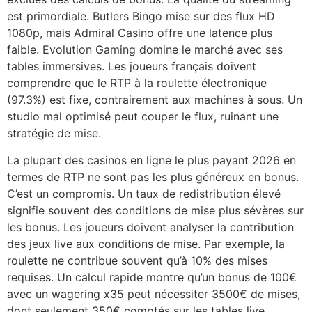
est primordiale. Butlers Bingo mise sur des flux HD
1080p, mais Admiral Casino offre une latence plus
faible. Evolution Gaming domine le marché avec ses
tables immersives. Les joueurs français doivent
comprendre que le RTP à la roulette électronique
(97.3%) est fixe, contrairement aux machines à sous. Un
studio mal optimisé peut couper le flux, ruinant une
stratégie de mise.
La plupart des casinos en ligne le plus payant 2026 en
termes de RTP ne sont pas les plus généreux en bonus.
C’est un compromis. Un taux de redistribution élevé
signifie souvent des conditions de mise plus sévères sur
les bonus. Les joueurs doivent analyser la contribution
des jeux live aux conditions de mise. Par exemple, la
roulette ne contribue souvent qu’à 10% des mises
requises. Un calcul rapide montre qu’un bonus de 100€
avec un wagering x35 peut nécessiter 3500€ de mises,
dont seulement 350€ comptés sur les tables live.