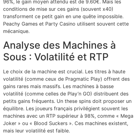
96%, le gain moyen attendu est de 9.60€. Mais les
conditions de mise sur ces gains (souvent x40)
transforment ce petit gain en une quête impossible.
Peachy Games et Party Casino utilisent souvent cette
mécanique.
Analyse des Machines à
Sous : Volatilité et RTP
Le choix de la machine est crucial. Les titres à haute
volatilité (comme ceux de Pragmatic Play) offrent des
gains rares mais massifs. Les machines à basse
volatilité (comme celles de Play’n GO) distribuent des
petits gains fréquents. Un these spins doit proposer un
équilibre. Les joueurs français privilégient souvent les
machines avec un RTP supérieur à 98%, comme « Mega
Joker » ou « Blood Suckers ». Ces machines existent,
mais leur volatilité est faible.