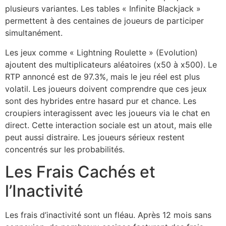
plusieurs variantes. Les tables « Infinite Blackjack »
permettent à des centaines de joueurs de participer
simultanément.
Les jeux comme « Lightning Roulette » (Evolution)
ajoutent des multiplicateurs aléatoires (x50 à x500). Le
RTP annoncé est de 97.3%, mais le jeu réel est plus
volatil. Les joueurs doivent comprendre que ces jeux
sont des hybrides entre hasard pur et chance. Les
croupiers interagissent avec les joueurs via le chat en
direct. Cette interaction sociale est un atout, mais elle
peut aussi distraire. Les joueurs sérieux restent
concentrés sur les probabilités.
Les Frais Cachés et
l’Inactivité
Les frais d’inactivité sont un fléau. Après 12 mois sans