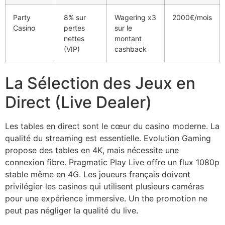
Party
8% sur
Wagering x3
2000€/mois
Casino
pertes
sur le
nettes
montant
(VIP)
cashback
La Sélection des Jeux en
Direct (Live Dealer)
Les tables en direct sont le cœur du casino moderne. La
qualité du streaming est essentielle. Evolution Gaming
propose des tables en 4K, mais nécessite une
connexion fibre. Pragmatic Play Live offre un flux 1080p
stable même en 4G. Les joueurs français doivent
privilégier les casinos qui utilisent plusieurs caméras
pour une expérience immersive. Un the promotion ne
peut pas négliger la qualité du live.