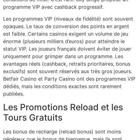
programme VIP avec cashback progressif.
Les programmes VIP (niveaux de fidélité) sont souvent
opaques. Le taux de conversion des points en argent
est faible. Certains casinos exigent un volume de jeu
énorme (plusieurs milliers d’euros) pour atteindre le
statut VIP. Les joueurs français doivent éviter de jouer
uniquement pour grimper dans un programme. Les
avantages réels (cashback, retraits prioritaires, bonus
exclusifs) sont souvent réservés aux très gros joueurs.
Betfair Casino et Party Casino ont des programmes VIP
dédiés, mais les conditions exactes sont rarement
publiées.
Les Promotions Reload et les
Tours Gratuits
Les bonus de recharge (reload bonus) sont moins
généreux que le bonus de bienvenue, mais ils sont