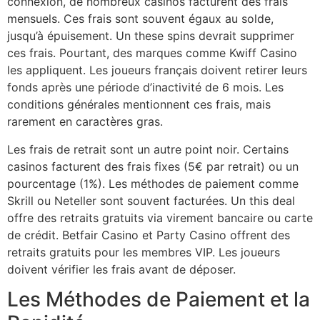
connexion, de nombreux casinos facturent des frais
mensuels. Ces frais sont souvent égaux au solde,
jusqu’à épuisement. Un these spins devrait supprimer
ces frais. Pourtant, des marques comme Kwiff Casino
les appliquent. Les joueurs français doivent retirer leurs
fonds après une période d’inactivité de 6 mois. Les
conditions générales mentionnent ces frais, mais
rarement en caractères gras.
Les frais de retrait sont un autre point noir. Certains
casinos facturent des frais fixes (5€ par retrait) ou un
pourcentage (1%). Les méthodes de paiement comme
Skrill ou Neteller sont souvent facturées. Un this deal
offre des retraits gratuits via virement bancaire ou carte
de crédit. Betfair Casino et Party Casino offrent des
retraits gratuits pour les membres VIP. Les joueurs
doivent vérifier les frais avant de déposer.
Les Méthodes de Paiement et la