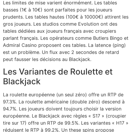
Les limites de mise varient énormément. Les tables
basses (1€ à 10€) sont parfaites pour les joueurs
prudents. Les tables hautes (100€ à 10000€) attirent les
gros joueurs. Les studios comme Evolution ont des
tables dédiées aux joueurs français avec croupiers
parlant français. Les opérateurs comme Butlers Bingo et
Admiral Casino proposent ces tables. La latence (ping)
est un problème. Un flux avec 2 secondes de retard
peut fausser les décisions au Blackjack.
Les Variantes de Roulette et
Blackjack
La roulette européenne (un seul zéro) offre un RTP de
97.3%. La roulette américaine (double zéro) descend à
94.7%. Les joueurs doivent toujours choisir la version
européenne. Le Blackjack avec règles « S17 » (croupier
tire sur 17) offre un RTP de 99.5%. Les variantes « H17 »
réduisent le RTP à 99.2%. Un these spins propose