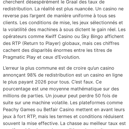
cherchent désespérément le Graal des taux de
redistribution. La réalité est plus nuancée. Un casino ne
reverse pas l’argent de manière uniforme à tous ses
clients. Les conditions de mise, les jeux sélectionnés et
la volatilité des machines à sous dictent le gain réel. Les
opérateurs comme Kwiff Casino ou Sky Bingo affichent
des RTP (Return to Player) globaux, mais ces chiffres
cachent des disparités énormes entre les titres de
Pragmatic Play et ceux d’Evolution.
L’erreur la plus commune est de croire qu’un casino
annonçant 98% de redistribution est un casino en ligne
le plus payant 2026 pour tous. C’est faux. Ce
pourcentage est une moyenne mathématique sur des
millions de parties. Un joueur peut perdre 50 fois de
suite sur une machine volatile. Les plateformes comme
Peachy Games ou Betfair Casino mettent en avant leurs
jeux à fort RTP, mais les termes et conditions réduisent
souvent la mise effective. La chasse au meilleur taux est