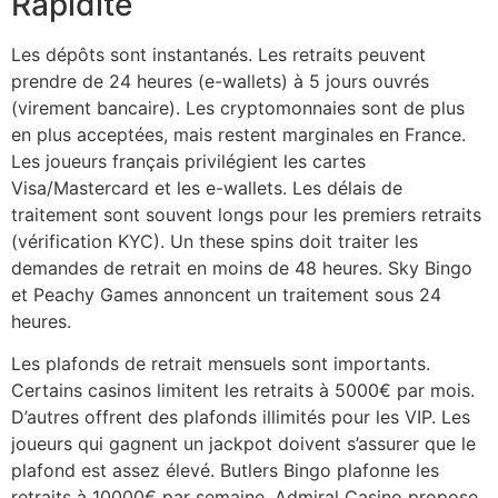
Rapidité
Les dépôts sont instantanés. Les retraits peuvent
prendre de 24 heures (e-wallets) à 5 jours ouvrés
(virement bancaire). Les cryptomonnaies sont de plus
en plus acceptées, mais restent marginales en France.
Les joueurs français privilégient les cartes
Visa/Mastercard et les e-wallets. Les délais de
traitement sont souvent longs pour les premiers retraits
(vérification KYC). Un these spins doit traiter les
demandes de retrait en moins de 48 heures. Sky Bingo
et Peachy Games annoncent un traitement sous 24
heures.
Les plafonds de retrait mensuels sont importants.
Certains casinos limitent les retraits à 5000€ par mois.
D’autres offrent des plafonds illimités pour les VIP. Les
joueurs qui gagnent un jackpot doivent s’assurer que le
plafond est assez élevé. Butlers Bingo plafonne les
retraits à 10000€ par semaine. Admiral Casino propose