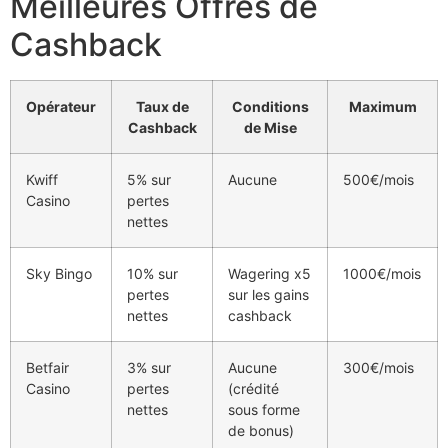
Meilleures Offres de
Cashback
Opérateur
Taux de
Conditions
Maximum
Cashback
de Mise
Kwiff
5% sur
Aucune
500€/mois
Casino
pertes
nettes
Sky Bingo
10% sur
Wagering x5
1000€/mois
pertes
sur les gains
nettes
cashback
Betfair
3% sur
Aucune
300€/mois
Casino
pertes
(crédité
nettes
sous forme
de bonus)