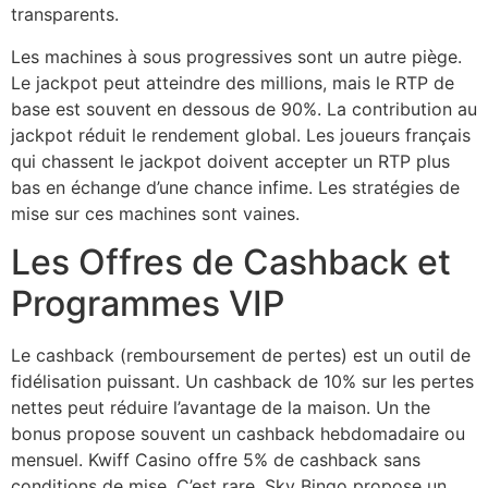
transparents.
Les machines à sous progressives sont un autre piège.
Le jackpot peut atteindre des millions, mais le RTP de
base est souvent en dessous de 90%. La contribution au
jackpot réduit le rendement global. Les joueurs français
qui chassent le jackpot doivent accepter un RTP plus
bas en échange d’une chance infime. Les stratégies de
mise sur ces machines sont vaines.
Les Offres de Cashback et
Programmes VIP
Le cashback (remboursement de pertes) est un outil de
fidélisation puissant. Un cashback de 10% sur les pertes
nettes peut réduire l’avantage de la maison. Un the
bonus propose souvent un cashback hebdomadaire ou
mensuel. Kwiff Casino offre 5% de cashback sans
conditions de mise. C’est rare. Sky Bingo propose un