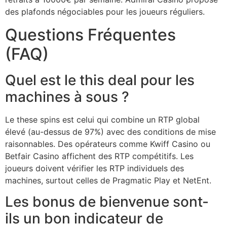
des plafonds négociables pour les joueurs réguliers.
Questions Fréquentes
(FAQ)
Quel est le this deal pour les
machines à sous ?
Le these spins est celui qui combine un RTP global
élevé (au-dessus de 97%) avec des conditions de mise
raisonnables. Des opérateurs comme Kwiff Casino ou
Betfair Casino affichent des RTP compétitifs. Les
joueurs doivent vérifier les RTP individuels des
machines, surtout celles de Pragmatic Play et NetEnt.
Les bonus de bienvenue sont-
ils un bon indicateur de