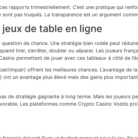
s rapports trimestriellement. C’est une pratique qui renfor
e ne sont pas truqués. La transparence est un argument comme
 jeux de table en ligne
question de chance. Une stratégie bien rodée peut réduire 
 quand tirer, s’arrêter, doubler ou séparer. Les joueurs fran
asino permettent de jouer avec ces tableaux à côté de l’é
, pair/impair) offrent les meilleures chances. L’avantage de l
l) ont un avantage plus élevé mais des gains plus importants
a pas de stratégie gagnante à long terme. Mais les joueurs p
s favorable. Les plateformes comme Crypto Casino Vodds pr
urs français doivent fixer un budget mensuel pour le jeu. N