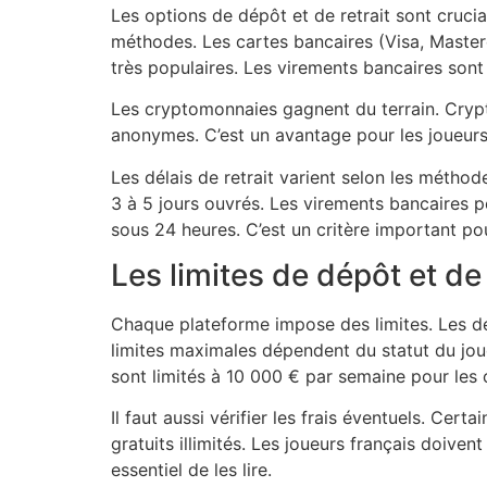
Les options de dépôt et de retrait sont cruc
méthodes. Les cartes bancaires (Visa, Masterc
très populaires. Les virements bancaires sont 
Les cryptomonnaies gagnent du terrain. Crypto
anonymes. C’est un avantage pour les joueurs s
Les délais de retrait varient selon les méthod
3 à 5 jours ouvrés. Les virements bancaires 
sous 24 heures. C’est un critère important po
Les limites de dépôt et de 
Chaque plateforme impose des limites. Les d
limites maximales dépendent du statut du joueu
sont limités à 10 000 € par semaine pour les
Il faut aussi vérifier les frais éventuels. Cert
gratuits illimités. Les joueurs français doive
essentiel de les lire.