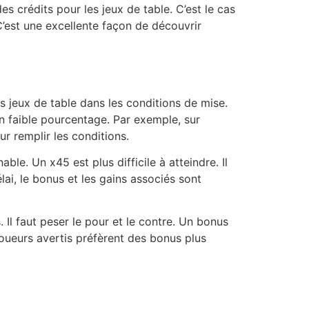
s crédits pour les jeux de table. C’est le cas
C’est une excellente façon de découvrir
es jeux de table dans les conditions de mise.
n faible pourcentage. Par exemple, sur
ur remplir les conditions.
le. Un x45 est plus difficile à atteindre. Il
lai, le bonus et les gains associés sont
l faut peser le pour et le contre. Un bonus
joueurs avertis préfèrent des bonus plus