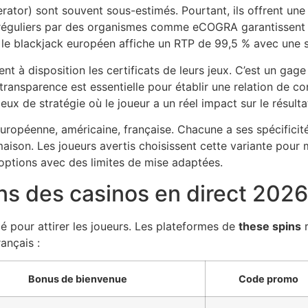
or) sont souvent sous-estimés. Pourtant, ils offrent une 
 réguliers par des organismes comme eCOGRA garantissent l’
, le blackjack européen affiche un RTP de 99,5 % avec une 
 à disposition les certificats de leurs jeux. C’est un gage
transparence est essentielle pour établir une relation de c
x de stratégie où le joueur a un réel impact sur le résulta
uropéenne, américaine, française. Chacune a ses spécificités
 maison. Les joueurs avertis choisissent cette variante pou
tions avec des limites de mise adaptées.
ns des casinos en direct 2026
é pour attirer les joueurs. Les plateformes de
these spins
r
ançais :
Bonus de bienvenue
Code promo