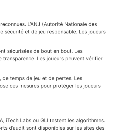
 reconnues. L’ANJ (Autorité Nationale des
e sécurité et de jeu responsable. Les joueurs
ont sécurisées de bout en bout. Les
e transparence. Les joueurs peuvent vérifier
, de temps de jeu et de pertes. Les
ose ces mesures pour protéger les joueurs
 iTech Labs ou GLI testent les algorithmes.
rts d’audit sont disponibles sur les sites des