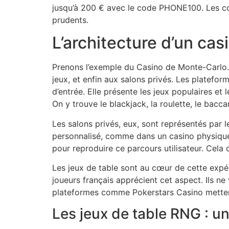
jusqu’à 200 € avec le code PHONE100. Les cond
prudents.
L’architecture d’un cas
Prenons l’exemple du Casino de Monte-Carlo. 
jeux, et enfin aux salons privés. Les platefo
d’entrée. Elle présente les jeux populaires e
On y trouve le blackjack, la roulette, le bacca
Les salons privés, eux, sont représentés par l
personnalisé, comme dans un casino physique. 
pour reproduire ce parcours utilisateur. Cela 
Les jeux de table sont au cœur de cette expér
joueurs français apprécient cet aspect. Ils ne 
plateformes comme Pokerstars Casino mettent 
Les jeux de table RNG : un