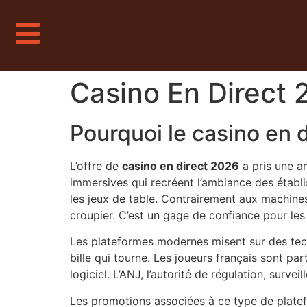
Casino En Direct
Pourquoi le casino en d
L’offre de
casino en direct 2026
a pris une a
immersives qui recréent l’ambiance des établ
les jeux de table. Contrairement aux machines
croupier. C’est un gage de confiance pour les
Les plateformes modernes misent sur des tech
bille qui tourne. Les joueurs français sont par
logiciel. L’ANJ, l’autorité de régulation, survei
Les promotions associées à ce type de plat