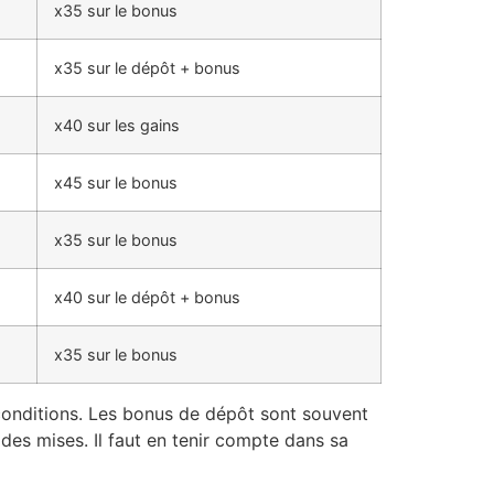
x35 sur le bonus
x35 sur le dépôt + bonus
x40 sur les gains
x45 sur le bonus
x35 sur le bonus
x40 sur le dépôt + bonus
x35 sur le bonus
 conditions. Les bonus de dépôt sont souvent
des mises. Il faut en tenir compte dans sa