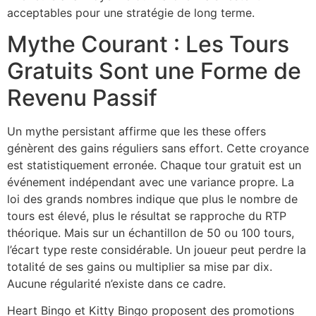
acceptables pour une stratégie de long terme.
Mythe Courant : Les Tours
Gratuits Sont une Forme de
Revenu Passif
Un mythe persistant affirme que les these offers
génèrent des gains réguliers sans effort. Cette croyance
est statistiquement erronée. Chaque tour gratuit est un
événement indépendant avec une variance propre. La
loi des grands nombres indique que plus le nombre de
tours est élevé, plus le résultat se rapproche du RTP
théorique. Mais sur un échantillon de 50 ou 100 tours,
l’écart type reste considérable. Un joueur peut perdre la
totalité de ses gains ou multiplier sa mise par dix.
Aucune régularité n’existe dans ce cadre.
Heart Bingo et Kitty Bingo proposent des promotions