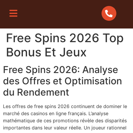
Free Spins 2026 Top
Bonus Et Jeux
Free Spins 2026: Analyse
des Offres et Optimisation
du Rendement
Les offres de free spins 2026 continuent de dominer le
marché des casinos en ligne français. L’analyse
mathématique de ces promotions révèle des disparités
importantes dans leur valeur réelle. Un joueur rationnel