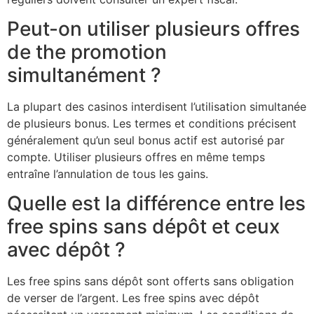
Peut-on utiliser plusieurs offres
de the promotion
simultanément ?
La plupart des casinos interdisent l’utilisation simultanée
de plusieurs bonus. Les termes et conditions précisent
généralement qu’un seul bonus actif est autorisé par
compte. Utiliser plusieurs offres en même temps
entraîne l’annulation de tous les gains.
Quelle est la différence entre les
free spins sans dépôt et ceux
avec dépôt ?
Les free spins sans dépôt sont offerts sans obligation
de verser de l’argent. Les free spins avec dépôt