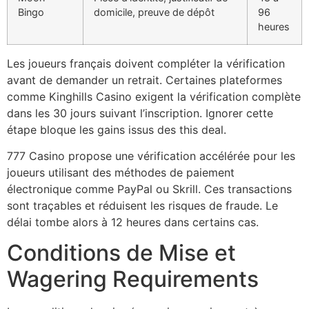
Bingo
domicile, preuve de dépôt
96
heures
Les joueurs français doivent compléter la vérification
avant de demander un retrait. Certaines plateformes
comme Kinghills Casino exigent la vérification complète
dans les 30 jours suivant l’inscription. Ignorer cette
étape bloque les gains issus des this deal.
777 Casino propose une vérification accélérée pour les
joueurs utilisant des méthodes de paiement
électronique comme PayPal ou Skrill. Ces transactions
sont traçables et réduisent les risques de fraude. Le
délai tombe alors à 12 heures dans certains cas.
Conditions de Mise et
Wagering Requirements