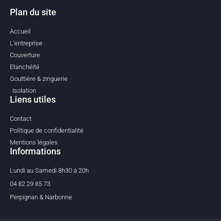
Plan du site
Accueil
L'entreprise
Couverture
Etanchéité
Gouttière & zinguerie
Isolation
Liens utiles
Contact
Politique de confidentialité
Mentions légales
Informations
Lundi au Samedi 8h30 à 20h
04 82 29 85 73
Perpignan & Narbonne