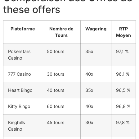
these offers
Plateforme
Nombre de
Wagering
RTP
Tours
Moyen
Pokerstars
50 tours
35x
97,1 %
Casino
777 Casino
30 tours
40x
96,1 %
Heart Bingo
40 tours
35x
96,5 %
Kitty Bingo
60 tours
40x
96,8 %
Kinghills
45 tours
30x
97,8 %
Casino