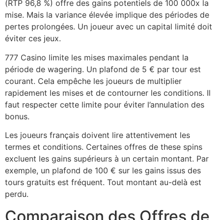
(RTP 96,8 %) offre des gains potentiels de 100 000x la
mise. Mais la variance élevée implique des périodes de
pertes prolongées. Un joueur avec un capital limité doit
éviter ces jeux.
777 Casino limite les mises maximales pendant la
période de wagering. Un plafond de 5 € par tour est
courant. Cela empêche les joueurs de multiplier
rapidement les mises et de contourner les conditions. Il
faut respecter cette limite pour éviter l’annulation des
bonus.
Les joueurs français doivent lire attentivement les
termes et conditions. Certaines offres de these spins
excluent les gains supérieurs à un certain montant. Par
exemple, un plafond de 100 € sur les gains issus des
tours gratuits est fréquent. Tout montant au-delà est
perdu.
Comparaison des Offres de