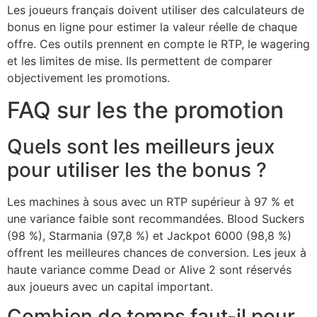
Les joueurs français doivent utiliser des calculateurs de
bonus en ligne pour estimer la valeur réelle de chaque
offre. Ces outils prennent en compte le RTP, le wagering
et les limites de mise. Ils permettent de comparer
objectivement les promotions.
FAQ sur les the promotion
Quels sont les meilleurs jeux
pour utiliser les the bonus ?
Les machines à sous avec un RTP supérieur à 97 % et
une variance faible sont recommandées. Blood Suckers
(98 %), Starmania (97,8 %) et Jackpot 6000 (98,8 %)
offrent les meilleures chances de conversion. Les jeux à
haute variance comme Dead or Alive 2 sont réservés
aux joueurs avec un capital important.
Combien de temps faut-il pour