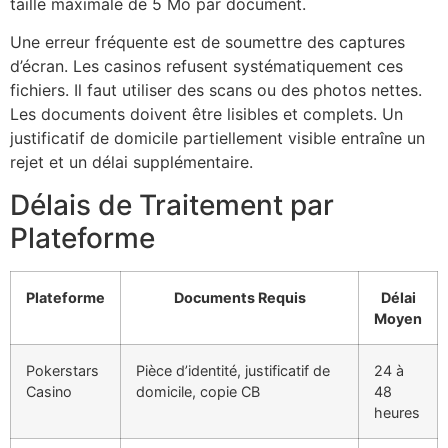
taille maximale de 5 Mo par document.
Une erreur fréquente est de soumettre des captures
d’écran. Les casinos refusent systématiquement ces
fichiers. Il faut utiliser des scans ou des photos nettes.
Les documents doivent être lisibles et complets. Un
justificatif de domicile partiellement visible entraîne un
rejet et un délai supplémentaire.
Délais de Traitement par
Plateforme
Plateforme
Documents Requis
Délai
Moyen
Pokerstars
Pièce d’identité, justificatif de
24 à
Casino
domicile, copie CB
48
heures