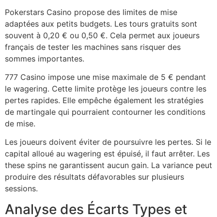
Pokerstars Casino propose des limites de mise
adaptées aux petits budgets. Les tours gratuits sont
souvent à 0,20 € ou 0,50 €. Cela permet aux joueurs
français de tester les machines sans risquer des
sommes importantes.
777 Casino impose une mise maximale de 5 € pendant
le wagering. Cette limite protège les joueurs contre les
pertes rapides. Elle empêche également les stratégies
de martingale qui pourraient contourner les conditions
de mise.
Les joueurs doivent éviter de poursuivre les pertes. Si le
capital alloué au wagering est épuisé, il faut arrêter. Les
these spins ne garantissent aucun gain. La variance peut
produire des résultats défavorables sur plusieurs
sessions.
Analyse des Écarts Types et