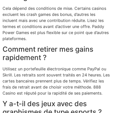
Cela dépend des conditions de mise. Certains casinos
excluent les crash games des bonus, d’autres les
incluent mais avec une contribution réduite. Lisez les
termes et conditions avant d’activer une offre. Paddy
Power Games est plus flexible sur ce point que d’autres
plateformes.
Comment retirer mes gains
rapidement ?
Utilisez un portefeuille électronique comme PayPal ou
Skrill. Les retraits sont souvent traités en 24 heures. Les
cartes bancaires prennent plus de temps. Vérifiez les
frais de retrait avant de choisir votre méthode. 888
Casino est réputé pour la rapidité de ses paiements.
Y a-t-il des jeux avec des
graphismes de type esports ?