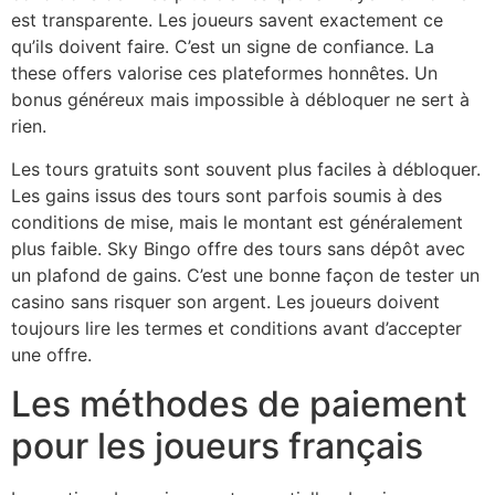
est transparente. Les joueurs savent exactement ce
qu’ils doivent faire. C’est un signe de confiance. La
these offers valorise ces plateformes honnêtes. Un
bonus généreux mais impossible à débloquer ne sert à
rien.
Les tours gratuits sont souvent plus faciles à débloquer.
Les gains issus des tours sont parfois soumis à des
conditions de mise, mais le montant est généralement
plus faible. Sky Bingo offre des tours sans dépôt avec
un plafond de gains. C’est une bonne façon de tester un
casino sans risquer son argent. Les joueurs doivent
toujours lire les termes et conditions avant d’accepter
une offre.
Les méthodes de paiement
pour les joueurs français