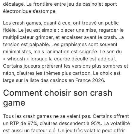
décalage. La frontière entre jeu de casino et sport
électronique s’estompe.
Les crash games, quant à eux, ont trouvé un public
fidèle. Le jeu est simple : placer une mise, regarder le
multiplicateur grimper, et encaisser avant le crash. La
tension est palpable. Les graphismes sont souvent
minimalistes, mais l’animation est soignée. Le son du
« whoosh » lorsque la courbe décolle est addictif.
Certains joueurs préfèrent les versions plus sombres et
néon, d’autres les thèmes plus cartoon. Le choix est
large sur la liste des casinos en France 2026.
Comment choisir son crash
game
Tous les crash games ne se valent pas. Certains offrent
un RTP de 97%, d’autres descendent à 95%. La volatilité
est aussi un facteur clé. Un jeu très volatile peut offrir