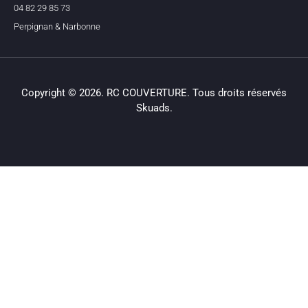
04 82 29 85 73
Perpignan & Narbonne
Copyright © 2026. RC COUVERTURE. Tous droits réservés
Skuads.