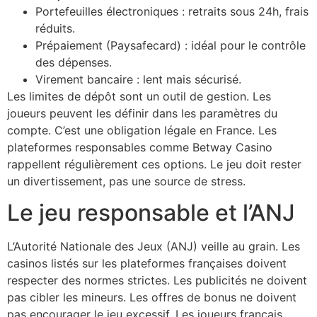
Portefeuilles électroniques : retraits sous 24h, frais
réduits.
Prépaiement (Paysafecard) : idéal pour le contrôle
des dépenses.
Virement bancaire : lent mais sécurisé.
Les limites de dépôt sont un outil de gestion. Les
joueurs peuvent les définir dans les paramètres du
compte. C’est une obligation légale en France. Les
plateformes responsables comme Betway Casino
rappellent régulièrement ces options. Le jeu doit rester
un divertissement, pas une source de stress.
Le jeu responsable et l’ANJ
L’Autorité Nationale des Jeux (ANJ) veille au grain. Les
casinos listés sur les plateformes françaises doivent
respecter des normes strictes. Les publicités ne doivent
pas cibler les mineurs. Les offres de bonus ne doivent
pas encourager le jeu excessif. Les joueurs français