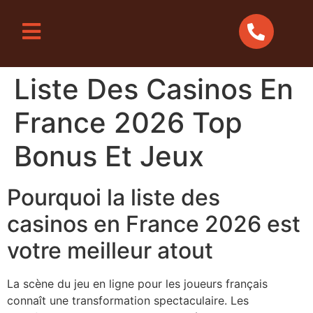
Liste Des Casinos En
France 2026 Top
Bonus Et Jeux
Pourquoi la liste des
casinos en France 2026 est
votre meilleur atout
La scène du jeu en ligne pour les joueurs français
connaît une transformation spectaculaire. Les