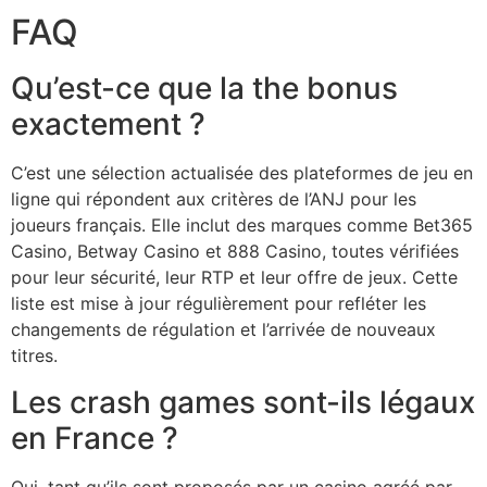
FAQ
Qu’est-ce que la the bonus
exactement ?
C’est une sélection actualisée des plateformes de jeu en
ligne qui répondent aux critères de l’ANJ pour les
joueurs français. Elle inclut des marques comme Bet365
Casino, Betway Casino et 888 Casino, toutes vérifiées
pour leur sécurité, leur RTP et leur offre de jeux. Cette
liste est mise à jour régulièrement pour refléter les
changements de régulation et l’arrivée de nouveaux
titres.
Les crash games sont-ils légaux
en France ?
Oui, tant qu’ils sont proposés par un casino agréé par