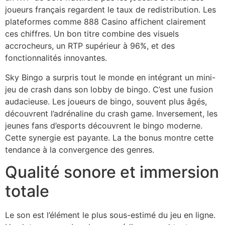
joueurs français regardent le taux de redistribution. Les
plateformes comme 888 Casino affichent clairement
ces chiffres. Un bon titre combine des visuels
accrocheurs, un RTP supérieur à 96%, et des
fonctionnalités innovantes.
Sky Bingo a surpris tout le monde en intégrant un mini-
jeu de crash dans son lobby de bingo. C’est une fusion
audacieuse. Les joueurs de bingo, souvent plus âgés,
découvrent l’adrénaline du crash game. Inversement, les
jeunes fans d’esports découvrent le bingo moderne.
Cette synergie est payante. La the bonus montre cette
tendance à la convergence des genres.
Qualité sonore et immersion
totale
Le son est l’élément le plus sous-estimé du jeu en ligne.