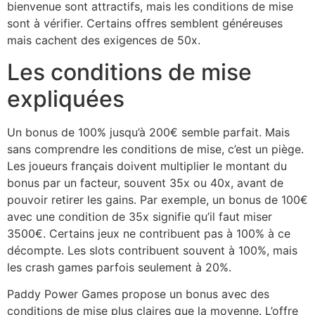
bienvenue sont attractifs, mais les conditions de mise
sont à vérifier. Certains offres semblent généreuses
mais cachent des exigences de 50x.
Les conditions de mise
expliquées
Un bonus de 100% jusqu’à 200€ semble parfait. Mais
sans comprendre les conditions de mise, c’est un piège.
Les joueurs français doivent multiplier le montant du
bonus par un facteur, souvent 35x ou 40x, avant de
pouvoir retirer les gains. Par exemple, un bonus de 100€
avec une condition de 35x signifie qu’il faut miser
3500€. Certains jeux ne contribuent pas à 100% à ce
décompte. Les slots contribuent souvent à 100%, mais
les crash games parfois seulement à 20%.
Paddy Power Games propose un bonus avec des
conditions de mise plus claires que la moyenne. L’offre