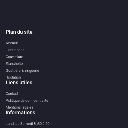
Plan du site
Accueil
L'entreprise
Couverture
Etanchéité
Gouttière & zinguerie
Isolation
Liens utiles
Contact
Politique de confidentialité
Mentions légales
Informations
Lundi au Samedi 8h30 à 20h