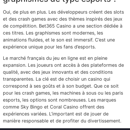
Oui, de plus en plus. Les développeurs créent des slots
et des crash games avec des thèmes inspirés des jeux
de compétition. Bet365 Casino a une section dédiée à
ces titres. Les graphismes sont modernes, les
animations fluides, et le son est immersif. C’est une
expérience unique pour les fans d’esports.
Le marché français du jeu en ligne est en pleine
expansion. Les joueurs ont accès à des plateformes de
qualité, avec des jeux innovants et des conditions
transparentes. La clé est de choisir un casino qui
correspond à ses goûts et à son budget. Que ce soit
pour les crash games, les machines à sous ou les paris
esports, les options sont nombreuses. Les marques
comme Sky Bingo et Coral Casino offrent des
expériences variées. L’important est de jouer de
manière responsable et de profiter du divertissement.