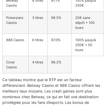
Betway
8 titres
97.1%
100% jusqu’à
Casino
250€
Pokerstars
3 titres
96.5%
20€ sans
Casino
dépôt + 100
tours
888 Casino
6 titres
97.0%
100% jusqu’à
200€ + 50
tours
Coral
4 titres
96.2%
Casino
Ce tableau montre que le RTP est un facteur
différenciant. Betway Casino et 888 Casino offrent les
meilleurs taux moyens. Les crash games sont plus
nombreux chez Betway, ce qui en fait une destination
privilégiée pour les fans d’esports. Les bonus de