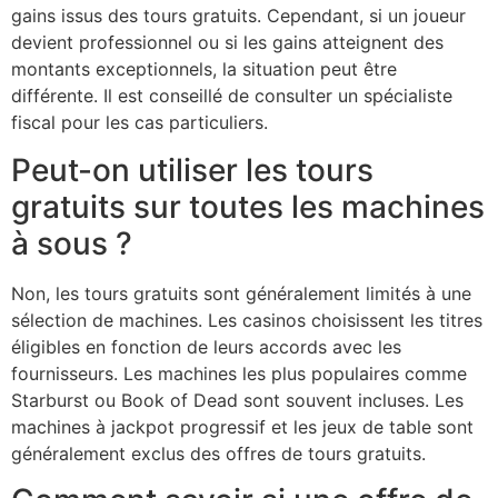
gains issus des tours gratuits. Cependant, si un joueur
devient professionnel ou si les gains atteignent des
montants exceptionnels, la situation peut être
différente. Il est conseillé de consulter un spécialiste
fiscal pour les cas particuliers.
Peut-on utiliser les tours
gratuits sur toutes les machines
à sous ?
Non, les tours gratuits sont généralement limités à une
sélection de machines. Les casinos choisissent les titres
éligibles en fonction de leurs accords avec les
fournisseurs. Les machines les plus populaires comme
Starburst ou Book of Dead sont souvent incluses. Les
machines à jackpot progressif et les jeux de table sont
généralement exclus des offres de tours gratuits.