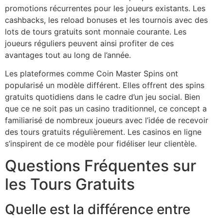
promotions récurrentes pour les joueurs existants. Les
cashbacks, les reload bonuses et les tournois avec des
lots de tours gratuits sont monnaie courante. Les
joueurs réguliers peuvent ainsi profiter de ces
avantages tout au long de l’année.
Les plateformes comme Coin Master Spins ont
popularisé un modèle différent. Elles offrent des spins
gratuits quotidiens dans le cadre d’un jeu social. Bien
que ce ne soit pas un casino traditionnel, ce concept a
familiarisé de nombreux joueurs avec l’idée de recevoir
des tours gratuits régulièrement. Les casinos en ligne
s’inspirent de ce modèle pour fidéliser leur clientèle.
Questions Fréquentes sur
les Tours Gratuits
Quelle est la différence entre