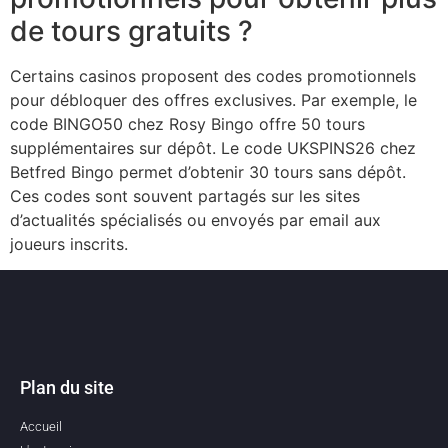
de tours gratuits ?
Certains casinos proposent des codes promotionnels
pour débloquer des offres exclusives. Par exemple, le
code BINGO50 chez Rosy Bingo offre 50 tours
supplémentaires sur dépôt. Le code UKSPINS26 chez
Betfred Bingo permet d’obtenir 30 tours sans dépôt.
Ces codes sont souvent partagés sur les sites
d’actualités spécialisés ou envoyés par email aux
joueurs inscrits.
Plan du site
Accueil