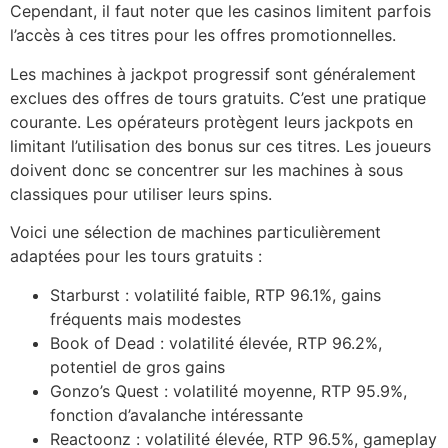
Cependant, il faut noter que les casinos limitent parfois
l’accès à ces titres pour les offres promotionnelles.
Les machines à jackpot progressif sont généralement
exclues des offres de tours gratuits. C’est une pratique
courante. Les opérateurs protègent leurs jackpots en
limitant l’utilisation des bonus sur ces titres. Les joueurs
doivent donc se concentrer sur les machines à sous
classiques pour utiliser leurs spins.
Voici une sélection de machines particulièrement
adaptées pour les tours gratuits :
Starburst : volatilité faible, RTP 96.1%, gains
fréquents mais modestes
Book of Dead : volatilité élevée, RTP 96.2%,
potentiel de gros gains
Gonzo’s Quest : volatilité moyenne, RTP 95.9%,
fonction d’avalanche intéressante
Reactoonz : volatilité élevée, RTP 96.5%, gameplay