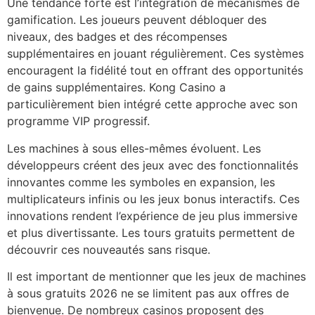
Une tendance forte est l’intégration de mécanismes de
gamification. Les joueurs peuvent débloquer des
niveaux, des badges et des récompenses
supplémentaires en jouant régulièrement. Ces systèmes
encouragent la fidélité tout en offrant des opportunités
de gains supplémentaires. Kong Casino a
particulièrement bien intégré cette approche avec son
programme VIP progressif.
Les machines à sous elles-mêmes évoluent. Les
développeurs créent des jeux avec des fonctionnalités
innovantes comme les symboles en expansion, les
multiplicateurs infinis ou les jeux bonus interactifs. Ces
innovations rendent l’expérience de jeu plus immersive
et plus divertissante. Les tours gratuits permettent de
découvrir ces nouveautés sans risque.
Il est important de mentionner que les jeux de machines
à sous gratuits 2026 ne se limitent pas aux offres de
bienvenue. De nombreux casinos proposent des