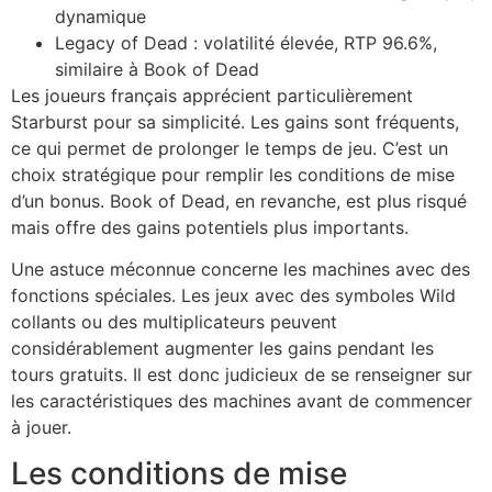
dynamique
Legacy of Dead : volatilité élevée, RTP 96.6%,
similaire à Book of Dead
Les joueurs français apprécient particulièrement
Starburst pour sa simplicité. Les gains sont fréquents,
ce qui permet de prolonger le temps de jeu. C’est un
choix stratégique pour remplir les conditions de mise
d’un bonus. Book of Dead, en revanche, est plus risqué
mais offre des gains potentiels plus importants.
Une astuce méconnue concerne les machines avec des
fonctions spéciales. Les jeux avec des symboles Wild
collants ou des multiplicateurs peuvent
considérablement augmenter les gains pendant les
tours gratuits. Il est donc judicieux de se renseigner sur
les caractéristiques des machines avant de commencer
à jouer.
Les conditions de mise