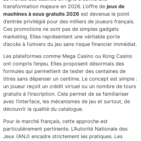
transformation majeure en 2026. L’offre de
jeux de
machines à sous gratuits 2026
est devenue le point
d’entrée privilégié pour des milliers de joueurs français.
Ces promotions ne sont pas de simples gadgets
marketing. Elles représentent une véritable porte
d’accès à l’univers du jeu sans risque financier immédiat.
Les plateformes comme Mega Casino ou Kong Casino
ont compris l’enjeu. Elles proposent désormais des
formules qui permettent de tester des centaines de
titres sans dépenser un centime. Le concept est simple :
un joueur reçoit un crédit virtuel ou un nombre de tours
gratuits à l’inscription. Cela permet de se familiariser
avec l’interface, les mécanismes de jeu et surtout, de
découvrir la qualité du catalogue.
Pour le marché français, cette approche est
particulièrement pertinente. L’Autorité Nationale des
Jeux (ANJ) encadre strictement les pratiques. Les