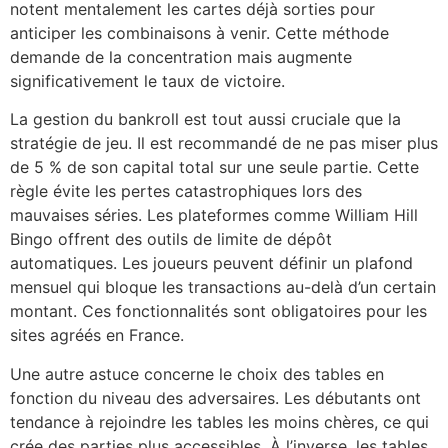
notent mentalement les cartes déjà sorties pour
anticiper les combinaisons à venir. Cette méthode
demande de la concentration mais augmente
significativement le taux de victoire.
La gestion du bankroll est tout aussi cruciale que la
stratégie de jeu. Il est recommandé de ne pas miser plus
de 5 % de son capital total sur une seule partie. Cette
règle évite les pertes catastrophiques lors des
mauvaises séries. Les plateformes comme William Hill
Bingo offrent des outils de limite de dépôt
automatiques. Les joueurs peuvent définir un plafond
mensuel qui bloque les transactions au-delà d’un certain
montant. Ces fonctionnalités sont obligatoires pour les
sites agréés en France.
Une autre astuce concerne le choix des tables en
fonction du niveau des adversaires. Les débutants ont
tendance à rejoindre les tables les moins chères, ce qui
crée des parties plus accessibles. À l’inverse, les tables