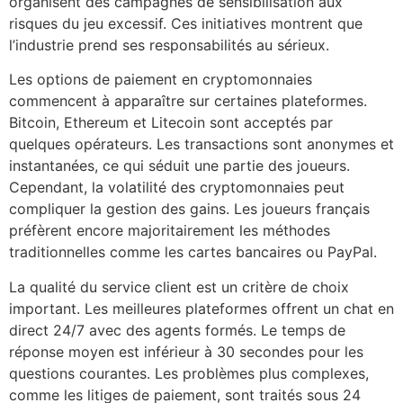
organisent des campagnes de sensibilisation aux
risques du jeu excessif. Ces initiatives montrent que
l’industrie prend ses responsabilités au sérieux.
Les options de paiement en cryptomonnaies
commencent à apparaître sur certaines plateformes.
Bitcoin, Ethereum et Litecoin sont acceptés par
quelques opérateurs. Les transactions sont anonymes et
instantanées, ce qui séduit une partie des joueurs.
Cependant, la volatilité des cryptomonnaies peut
compliquer la gestion des gains. Les joueurs français
préfèrent encore majoritairement les méthodes
traditionnelles comme les cartes bancaires ou PayPal.
La qualité du service client est un critère de choix
important. Les meilleures plateformes offrent un chat en
direct 24/7 avec des agents formés. Le temps de
réponse moyen est inférieur à 30 secondes pour les
questions courantes. Les problèmes plus complexes,
comme les litiges de paiement, sont traités sous 24