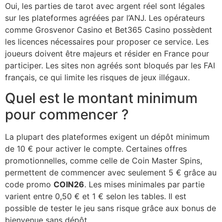
Oui, les parties de tarot avec argent réel sont légales
sur les plateformes agréées par l’ANJ. Les opérateurs
comme Grosvenor Casino et Bet365 Casino possèdent
les licences nécessaires pour proposer ce service. Les
joueurs doivent être majeurs et résider en France pour
participer. Les sites non agréés sont bloqués par les FAI
français, ce qui limite les risques de jeux illégaux.
Quel est le montant minimum
pour commencer ?
La plupart des plateformes exigent un dépôt minimum
de 10 € pour activer le compte. Certaines offres
promotionnelles, comme celle de Coin Master Spins,
permettent de commencer avec seulement 5 € grâce au
code promo
COIN26
. Les mises minimales par partie
varient entre 0,50 € et 1 € selon les tables. Il est
possible de tester le jeu sans risque grâce aux bonus de
bienvenue sans dépôt.