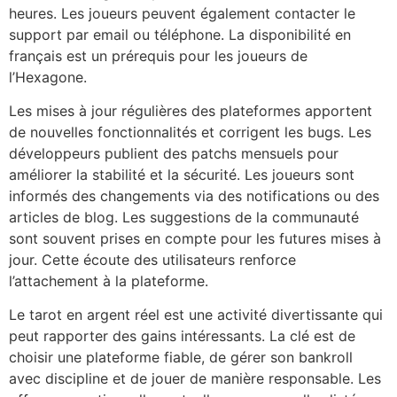
heures. Les joueurs peuvent également contacter le
support par email ou téléphone. La disponibilité en
français est un prérequis pour les joueurs de
l’Hexagone.
Les mises à jour régulières des plateformes apportent
de nouvelles fonctionnalités et corrigent les bugs. Les
développeurs publient des patchs mensuels pour
améliorer la stabilité et la sécurité. Les joueurs sont
informés des changements via des notifications ou des
articles de blog. Les suggestions de la communauté
sont souvent prises en compte pour les futures mises à
jour. Cette écoute des utilisateurs renforce
l’attachement à la plateforme.
Le tarot en argent réel est une activité divertissante qui
peut rapporter des gains intéressants. La clé est de
choisir une plateforme fiable, de gérer son bankroll
avec discipline et de jouer de manière responsable. Les