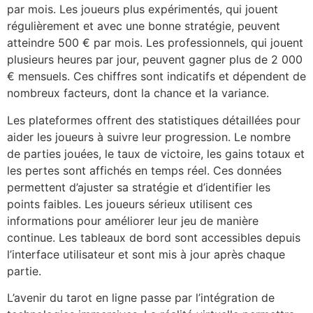
par mois. Les joueurs plus expérimentés, qui jouent
régulièrement et avec une bonne stratégie, peuvent
atteindre 500 € par mois. Les professionnels, qui jouent
plusieurs heures par jour, peuvent gagner plus de 2 000
€ mensuels. Ces chiffres sont indicatifs et dépendent de
nombreux facteurs, dont la chance et la variance.
Les plateformes offrent des statistiques détaillées pour
aider les joueurs à suivre leur progression. Le nombre
de parties jouées, le taux de victoire, les gains totaux et
les pertes sont affichés en temps réel. Ces données
permettent d’ajuster sa stratégie et d’identifier les
points faibles. Les joueurs sérieux utilisent ces
informations pour améliorer leur jeu de manière
continue. Les tableaux de bord sont accessibles depuis
l’interface utilisateur et sont mis à jour après chaque
partie.
L’avenir du tarot en ligne passe par l’intégration de