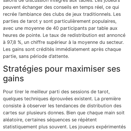
salons de discussion intégrés aux tables. Les joueurs
peuvent échanger des conseils en temps réel, ce qui
recrée l’ambiance des clubs de jeux traditionnels. Les
parties de tarot y sont particulièrement populaires,
avec une moyenne de 40 participants par table aux
heures de pointe. Le taux de redistribution est annoncé
à 97,8 %, un chiffre supérieur à la moyenne du secteur.
Les gains sont crédités immédiatement après chaque
partie, sans période d’attente.
Stratégies pour maximiser ses
gains
Pour tirer le meilleur parti des sessions de tarot,
quelques techniques éprouvées existent. La première
consiste à observer les tendances de distribution des
cartes sur plusieurs donnes. Bien que chaque main soit
aléatoire, certaines séquences se répètent
statistiquement plus souvent. Les joueurs expérimentés