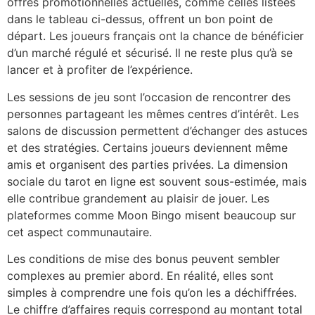
offres promotionnelles actuelles, comme celles listées
dans le tableau ci-dessus, offrent un bon point de
départ. Les joueurs français ont la chance de bénéficier
d’un marché régulé et sécurisé. Il ne reste plus qu’à se
lancer et à profiter de l’expérience.
Les sessions de jeu sont l’occasion de rencontrer des
personnes partageant les mêmes centres d’intérêt. Les
salons de discussion permettent d’échanger des astuces
et des stratégies. Certains joueurs deviennent même
amis et organisent des parties privées. La dimension
sociale du tarot en ligne est souvent sous-estimée, mais
elle contribue grandement au plaisir de jouer. Les
plateformes comme Moon Bingo misent beaucoup sur
cet aspect communautaire.
Les conditions de mise des bonus peuvent sembler
complexes au premier abord. En réalité, elles sont
simples à comprendre une fois qu’on les a déchiffrées.
Le chiffre d’affaires requis correspond au montant total