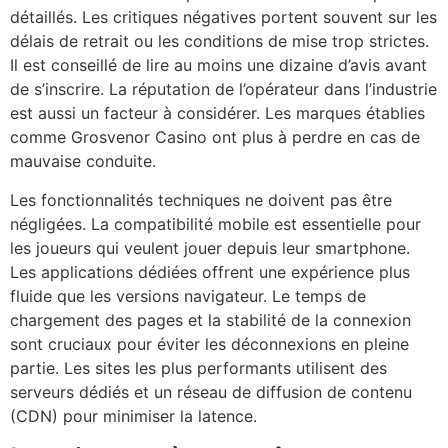
détaillés. Les critiques négatives portent souvent sur les
délais de retrait ou les conditions de mise trop strictes.
Il est conseillé de lire au moins une dizaine d’avis avant
de s’inscrire. La réputation de l’opérateur dans l’industrie
est aussi un facteur à considérer. Les marques établies
comme Grosvenor Casino ont plus à perdre en cas de
mauvaise conduite.
Les fonctionnalités techniques ne doivent pas être
négligées. La compatibilité mobile est essentielle pour
les joueurs qui veulent jouer depuis leur smartphone.
Les applications dédiées offrent une expérience plus
fluide que les versions navigateur. Le temps de
chargement des pages et la stabilité de la connexion
sont cruciaux pour éviter les déconnexions en pleine
partie. Les sites les plus performants utilisent des
serveurs dédiés et un réseau de diffusion de contenu
(CDN) pour minimiser la latence.