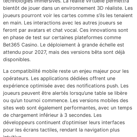
technologies immersives. La réalité virtuelle permettra
bientôt de jouer dans un environnement 3D réaliste. Les
joueurs pourront voir les cartes comme s’ils les tenaient
en main. Les interactions avec les autres joueurs se
feront par avatars et chat vocal. Ces innovations sont
en phase de test sur certaines plateformes comme
Bet365 Casino. Le déploiement à grande échelle est
attendu pour 2027, mais des versions bêta sont déjà
disponibles.
La compatibilité mobile reste un enjeu majeur pour les
opérateurs. Les applications dédiées offrent une
expérience optimisée avec des notifications push. Les
joueurs peuvent être alertés lorsqu’une table se libère
ou qu’un tournoi commence. Les versions mobiles des
sites web sont également performantes, avec un temps
de chargement inférieur à 3 secondes. Les
développeurs continuent d’optimiser leurs interfaces
pour les écrans tactiles, rendant la navigation plus