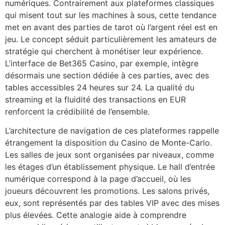
numériques. Contrairement aux plateformes classiques
qui misent tout sur les machines à sous, cette tendance
met en avant des parties de tarot où l’argent réel est en
jeu. Le concept séduit particulièrement les amateurs de
stratégie qui cherchent à monétiser leur expérience.
L’interface de Bet365 Casino, par exemple, intègre
désormais une section dédiée à ces parties, avec des
tables accessibles 24 heures sur 24. La qualité du
streaming et la fluidité des transactions en EUR
renforcent la crédibilité de l’ensemble.
L’architecture de navigation de ces plateformes rappelle
étrangement la disposition du Casino de Monte-Carlo.
Les salles de jeux sont organisées par niveaux, comme
les étages d’un établissement physique. Le hall d’entrée
numérique correspond à la page d’accueil, où les
joueurs découvrent les promotions. Les salons privés,
eux, sont représentés par des tables VIP avec des mises
plus élevées. Cette analogie aide à comprendre