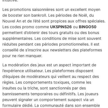
intuitive.
Les promotions saisonnières sont un excellent moyen
de booster son bankroll. Les périodes de Noël, du
Nouvel An et de l’été sont propices aux offres spéciales.
Les codes promo comme
UKSPINS26
ou
BINGO50
permettent d’obtenir des tours gratuits ou des bonus
supplémentaires. Les conditions de mise sont souvent
réduites pendant ces périodes promotionnelles. Il est
conseillé de s’inscrire aux newsletters des plateformes
pour ne rien manquer.
La modération des jeux est un aspect important de
l’expérience utilisateur. Les plateformes disposent
d’équipes de modérateurs qui veillent au respect des
règles. Les comportements toxiques, comme les
insultes ou la triche, sont sanctionnés par des
bannissements temporaires ou définitifs. Les joueurs
peuvent signaler un comportement suspect via un
formulaire dédié. La communauté dans son ensemble